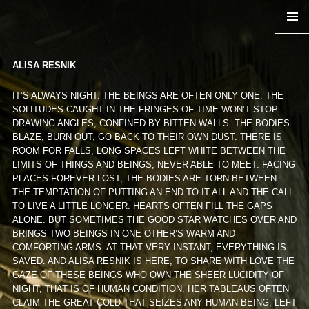
TEMPS ZERO
MENU
ALISA RESNIK
IT’S ALWAYS NIGHT. THE BEINGS ARE OFTEN ONLY ONE. THE
SOLITUDES CAUGHT IN THE FRINGES OF TIME WON’T STOP
DRAWING ANGLES, CONFINED BY BITTEN WALLS. THE BODIES
BLAZE, BURN OUT, GO BACK TO THEIR OWN DUST. THERE IS
ROOM FOR FALLS, LONG SPACES LEFT WHITE BETWEEN THE
LIMITS OF THINGS AND BEINGS, NEVER ABLE TO MEET. FACING
PLACES FOREVER LOST, THE BODIES ARE TORN BETWEEN
THE TEMPTATION OF PUTTING AN END TO IT ALL AND THE CALL
TO LIVE A LITTLE LONGER. HEARTS OFTEN FILL THE GAPS
ALONE. BUT SOMETIMES THE GOOD STAR WATCHES OVER AND
BRINGS TWO BEINGS IN ONE OTHER’S WARM AND
COMFORTING ARMS. AT THAT VERY INSTANT, EVERYTHING IS
SAVED. AND ALISA RESNIK IS HERE, TO SHARE WITH LOVE THE
GAZE OF THESE BEINGS WHO OWN THE SHEER LUCIDITY OF
NIGHT, THAT IS OF HUMAN CONDITION. HER TABLEAUS OFTEN
CLAIM THE GREAT COLD THAT SEIZES ANY HUMAN BEING, LEFT