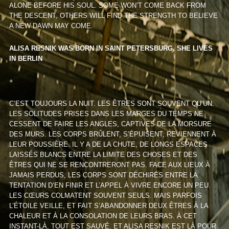
ALONE BEFORE HIS SOUL. SOME WON’T COME BACK FROM
THE DESCENT, OTHERS WILL FIND THE STRENGTH TO BELIEVE
A NEW DAWN MAY COME.
ALISA RESNIK WAS BORN IN SAINT PETERSBURG, SHE LIVES
IN BERLIN
+
C’EST TOUJOURS LA NUIT. LES ÊTRES SONT SOUVENT QU’UN.
LES SOLITUDES PRISES DANS LES MARGES DU TEMPS NE
CESSENT DE FAIRE LES ANGLES, CAPTIVES DE LA MORSURE
DES MURS. LES CORPS BRÛLENT, S’ÉPUISENT, REVIENNENT À
LEUR POUSSIÈRE. IL Y A DE LA CHUTE, DE LONGS ESPACES
LAISSÉS BLANCS ENTRE LA LIMITE DES CHOSES ET DES
ÊTRES QUI NE SE RENCONTRERONT PAS. FACE AUX LIEUX À
JAMAIS PERDUS, LES CORPS SONT DÉCHIRÉS ENTRE LA
TENTATION D’EN FINIR ET L’APPEL À VIVRE ENCORE UN PEU.
LES CŒURS COLMATENT SOUVENT SEULS. MAIS PARFOIS
L’ÉTOILE VEILLE, ET FAIT S’ABANDONNER DEUX ÊTRES À LA
CHALEUR ET À LA CONSOLATION DE LEURS BRAS. À CET
INSTANT-LÀ, TOUT EST SAUVÉ. ET ALISA RESNIK EST LÀ POUR