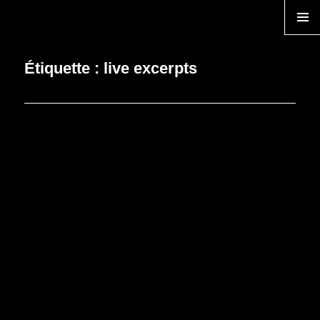
TEMPS ZERO
MENU
Étiquette :
live excerpts