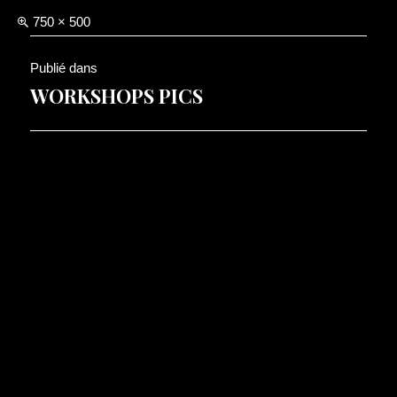
Taille
750 × 500
réelle
Navigation
Publié dans
de
WORKSHOPS PICS
l’article